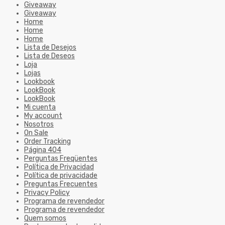
Giveaway
Giveaway
Home
Home
Home
Lista de Desejos
Lista de Deseos
Loja
Lojas
Lookbook
LookBook
LookBook
Mi cuenta
My account
Nosotros
On Sale
Order Tracking
Página 404
Perguntas Freqüentes
Política de Privacidad
Política de privacidade
Preguntas Frecuentes
Privacy Policy
Programa de revendedor
Programa de revendedor
Quem somos