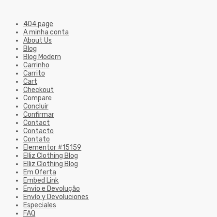
404 page
A minha conta
About Us
Blog
Blog Modern
Carrinho
Carrito
Cart
Checkout
Compare
Concluir
Confirmar
Contact
Contacto
Contato
Elementor #15159
Elliz Clothing Blog
Elliz Clothing Blog
Em Oferta
Embed Link
Envio e Devolução
Envío y Devoluciones
Especiales
FAQ