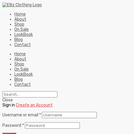
Home
About
Shop
On Sale
LookBook
Blog
Contact
Home
About
Shop
On Sale
LookBook
Blog
Contact
Close
Sign in
Create an Account
Username or email
*
Password
*