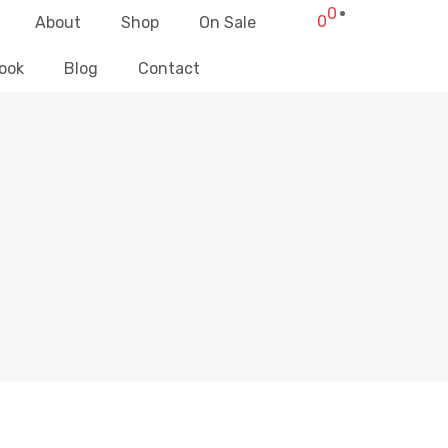
0
0
About
Shop
On Sale
ook
Blog
Contact
ENVIO E DEVOLUÇÃO
Elliz Clothing
>
Envio e Devolução