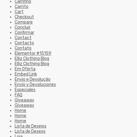
Carrinho
Carrito
Cart
Checkout
Compare
Concluir
Confirmar
Contact
Contacto
Contato
Elementor #15159
Elliz Clothing Blog
Elliz Clothing Blog
Em Oferta
Embed Link
Envio e Devolução
Envío y Devoluciones
Especiales
FAQ
Giveaway
Giveaway
Home
Home
Home
Lista de Desejos
Lista de Deseos
Loja