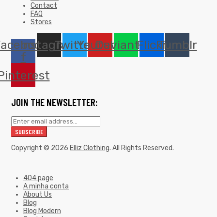
Contact
FAQ
Stores
Facebook-
Instagram
Twitter
Youtube
Deviantart
Flickr
Tumblr
f
Pinterest
JOIN THE NEWSLETTER:
Copyright © 2026
Elliz Clothing
. All Rights Reserved.
404 page
A minha conta
About Us
Blog
Blog Modern