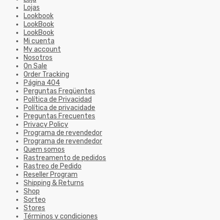
Lojas
Lookbook
LookBook
LookBook
Mi cuenta
My account
Nosotros
On Sale
Order Tracking
Página 404
Perguntas Freqüentes
Política de Privacidad
Política de privacidade
Preguntas Frecuentes
Privacy Policy
Programa de revendedor
Programa de revendedor
Quem somos
Rastreamento de pedidos
Rastreo de Pedido
Reseller Program
Shipping & Returns
Shop
Sorteo
Stores
Términos y condiciones