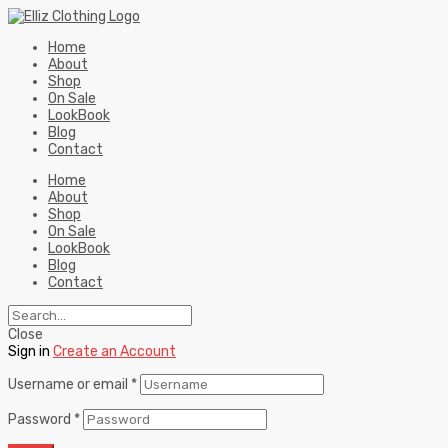
Home
About
Shop
On Sale
LookBook
Blog
Contact
Home
About
Shop
On Sale
LookBook
Blog
Contact
Close
Sign in
Create an Account
Username or email
*
Password
*