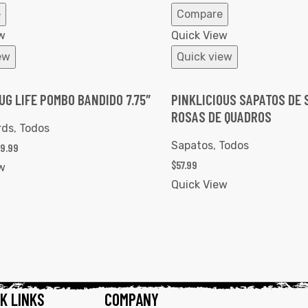
e
Compare
w
Quick View
ew
Quick view
UG LIFE POMBO BANDIDO 7.75″
PINKLICIOUS SAPATOS DE 
ROSAS DE QUADROS
rds
,
Todos
Sapatos
,
Todos
29.99
$
57.99
w
Quick View
K LINKS
COMPANY