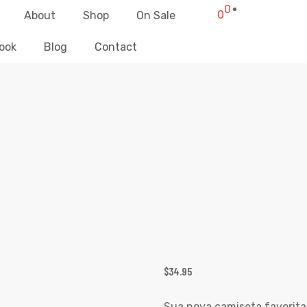
0
0
About
Shop
On Sale
ook
Blog
Contact
ÇÃO ROXO CAMISETA COM DECOTE
iz Clothing
>
Products
>
Coração Roxo Camiseta Com Decote Em
$
34.95
Sua nova camiseta favorita 