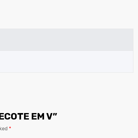
ECOTE EM V”
rked
*