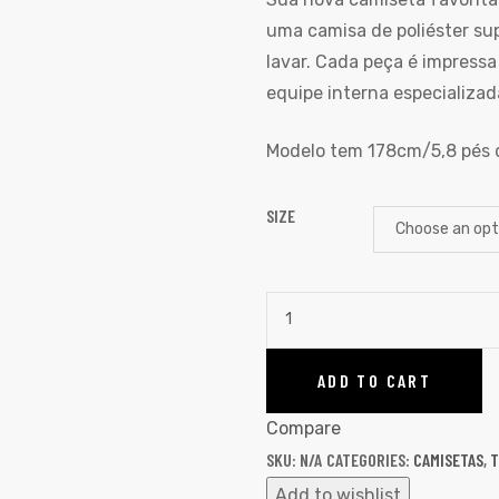
uma camisa de poliéster sup
lavar. Cada peça é impress
equipe interna especializad
Modelo tem 178cm/5,8 pés d
SIZE
ADD TO CART
Compare
SKU:
N/A
CATEGORIES:
CAMISETAS
,
T
Add to wishlist