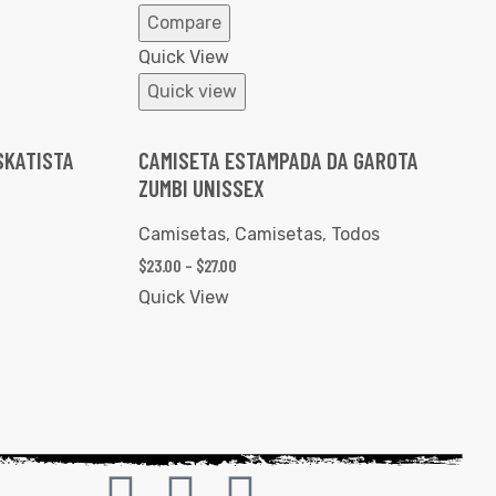
Compare
Quick View
Quick view
SKATISTA
CAMISETA ESTAMPADA DA GAROTA
ZUMBI UNISSEX
Camisetas
,
Camisetas
,
Todos
$
23.00
–
$
27.00
Quick View