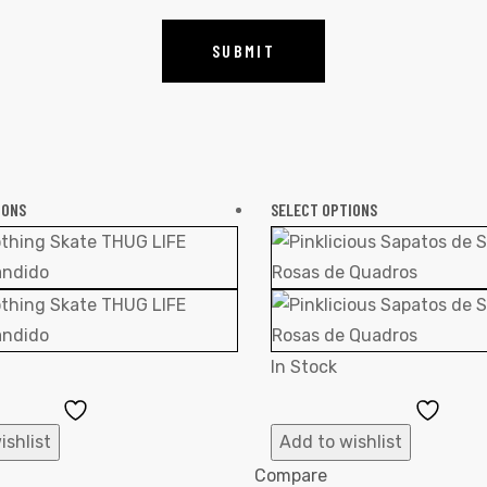
IONS
SELECT OPTIONS
In Stock
Add
Add
to
to
ishlist
Add to wishlist
Wishlist
Wishl
Compare