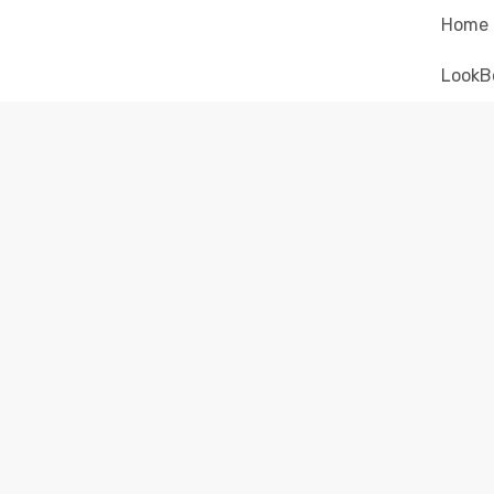
Home
LookB
CORA
Ell