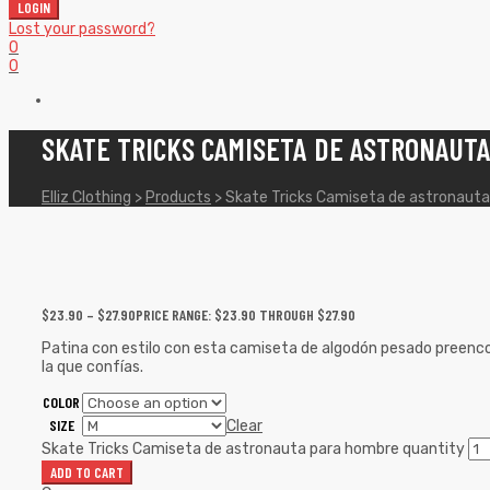
LOGIN
Lost your password?
0
0
SKATE TRICKS CAMISETA DE ASTRONAUT
Elliz Clothing
>
Products
>
Skate Tricks Camiseta de astronaut
$
23.90
–
$
27.90
PRICE RANGE: $23.90 THROUGH $27.90
Patina con estilo con esta camiseta de algodón pesado preencog
la que confías.
COLOR
SIZE
Clear
Skate Tricks Camiseta de astronauta para hombre quantity
ADD TO CART