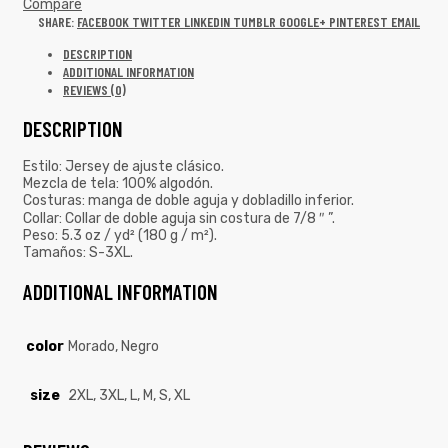
Compare
SHARE:
FACEBOOK
TWITTER
LINKEDIN
TUMBLR
GOOGLE+
PINTEREST
EMAIL
DESCRIPTION
ADDITIONAL INFORMATION
REVIEWS (0)
DESCRIPTION
Estilo: Jersey de ajuste clásico.
Mezcla de tela: 100% algodón.
Costuras: manga de doble aguja y dobladillo inferior.
Collar: Collar de doble aguja sin costura de 7/8 ″ ”.
Peso: 5.3 oz / yd² (180 g / m²).
Tamaños: S-3XL.
ADDITIONAL INFORMATION
color
Morado, Negro
size
2XL, 3XL, L, M, S, XL