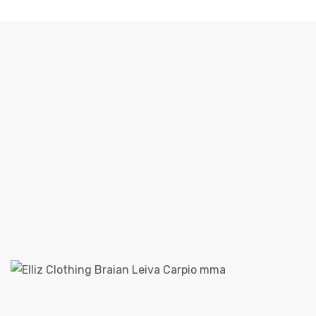
DESTAQUE: BRAIAN LEIVA, LUTADOR
PROFISSIONAL DE MMA
Elliz Clothing
>
Elliz Clothing Blog
>
Patrocínio
>
Destaque:
Braian Leiva, Lutador profissional de MMA